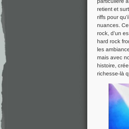
particulière 
retient et s
riffs pour qu
nuances. Cer
rock, d’un es
hard rock fro
les ambiances
mais avec no
histoire, cré
richesse-là 