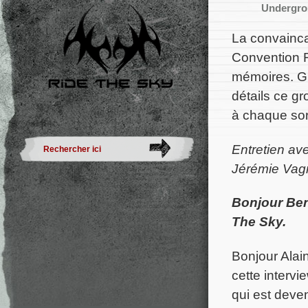
Undergrou
La convainca
Convention R
mémoires. Grâ
détails ce g
à chaque sor
Entretien ave
Jérémie Vagn
Bonjour Ben
The Sky.
Bonjour Alai
cette interv
qui est deve