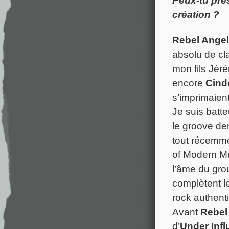
Peux-tu prés
création ?
Rebel Ange
absolu de cla
mon fils Jér
encore
Cind
s’imprimaien
Je suis batt
le groove der
tout récemmen
of Modern Mu
l’âme du gro
complètent l
rock authenti
Avant
Rebel
d’
Under Inf