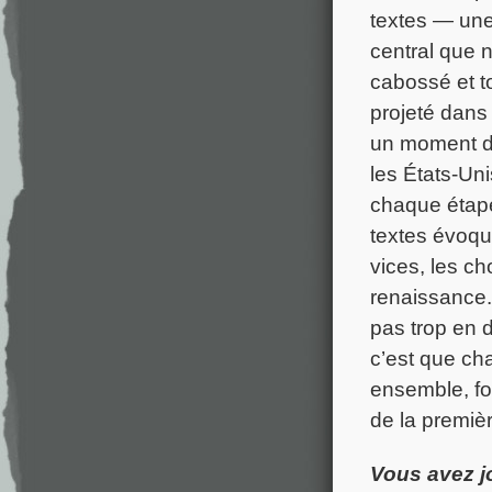
textes — une
central que n
cabossé et 
projeté dans
un moment de
les États-Un
chaque étape
textes évoque
vices, les ch
renaissance.
pas trop en d
c’est que ch
ensemble, fo
de la premièr
Vous avez j