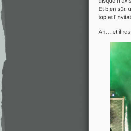
disque n’exis
Et bien sûr, 
top et l’invit
Ah… et il res