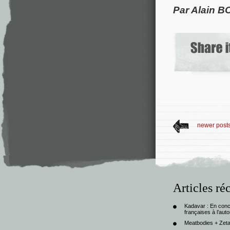
Par Alain 
newer post
Articles ré
Kadavar : En con
françaises à l’au
Meatbodies + Zeta