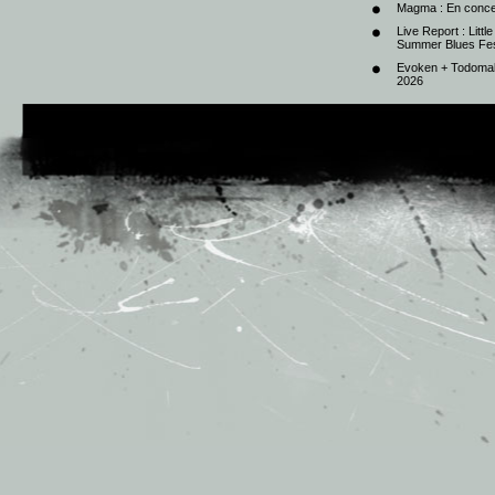
Magma : En conce
Live Report : Litt
Summer Blues Fest
Evoken + Todomal 
2026