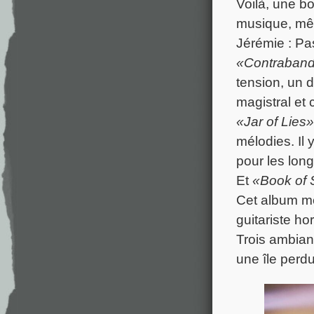
Voilà, une bo
musique, mê
Jérémie : Pas
«Contraban
tension, un 
magistral et 
«Jar of Lies»
mélodies. Il 
pour les lon
Et
«Book of
Cet album me
guitariste ho
Trois ambian
une île perd