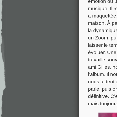
émotion ou un
musique. Il r
a maquettée.
maison. À par
la dynamique
un Zoom, pui
laisser le te
évoluer. Une 
travaille so
ami Gilles, 
l’album. Il n
nous aident à
parle, puis 
définitive. C
mais toujour