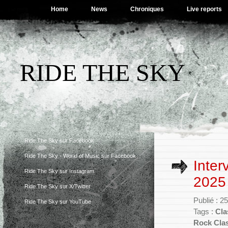
Home
News
Chroniques
Live reports
RIDE THE SKY
Ride The Sky sur Facebook
Ride The Sky - World of Music sur Facebook
Inter
Ride The Sky sur Instagram
2025
Ride The Sky sur X/Twitter
Publié : 
Ride The Sky sur YouTube
Tags :
Cla
Rock Cla