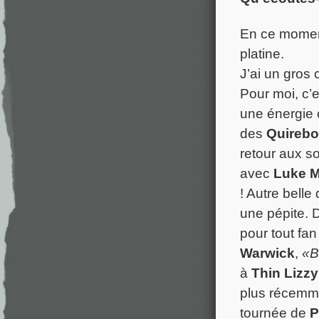
En ce moment
platine.
J’ai un gros
Pour moi, c’
une énergie 
des
Quireb
retour aux so
avec
Luke M
! Autre belle
une pépite. 
pour tout fan
Warwick
,
«B
à
Thin Lizzy
plus récemme
tournée de
P