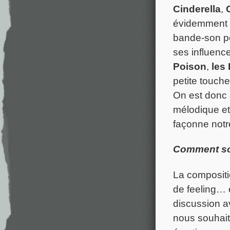
Cinderella
,
évidemment
bande-son 
ses influence
Poison
,
les
petite touche
On est donc à
mélodique et
façonne notr
Comment son
La composit
de feeling… 
discussion av
nous souhait