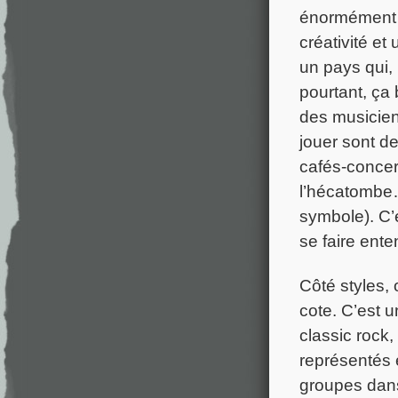
énormément d
créativité et
un pays qui,
pourtant, ça 
des musiciens
jouer sont d
cafés-concert
l’hécatombe…
symbole). C’e
se faire ente
Côté styles, 
cote. C’est 
classic rock
représentés 
groupes dans