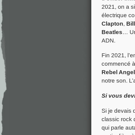
2021, on a si
électrique c
Clapton
,
Bil
Beatles
… Un
ADN.
Fin 2021, l’
commencé à é
Rebel Ange
notre son. L
Si vous devi
Si je devais d
classic rock
qui parle aut