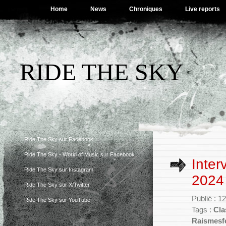
Home
News
Chroniques
Live reports
RIDE THE SKY
Ride The Sky sur Facebook
Ride The Sky - World of Music sur Facebook
Inter
Ride The Sky sur Instagram
2024
Ride The Sky sur X/Twitter
Publié : 1
Ride The Sky sur YouTube
Tags :
Cla
Raismesf