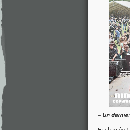
– Un dernie
Enchantée ! J