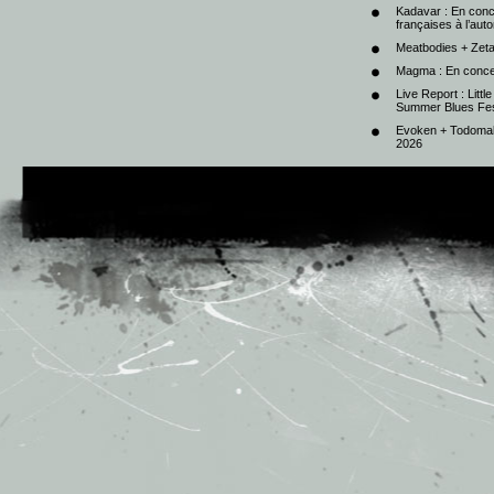
Kadavar : En con
françaises à l’au
Meatbodies + Zeta
Magma : En conce
Live Report : Litt
Summer Blues Fest
Evoken + Todomal 
2026