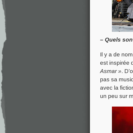
– Quels son
Il y a de no
est inspirée
Asmar »
. D’
pas sa musiqu
avec la ficti
un peu sur m