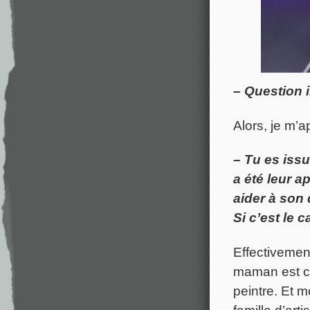
– Question 
Alors, je m’a
– Tu es iss
a été leur a
aider à son
Si c’est le c
Effectivemen
maman est c
peintre. Et 
famille d’art