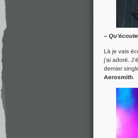
– Qu’écoute
Là je vais é
j’ai adoré. J
dernier sing
Aerosmith
.