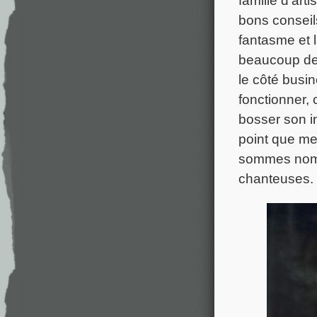
bons conseils
fantasme et l
beaucoup de 
le côté busi
fonctionner, 
bosser son in
point que me
sommes nombr
chanteuses. M