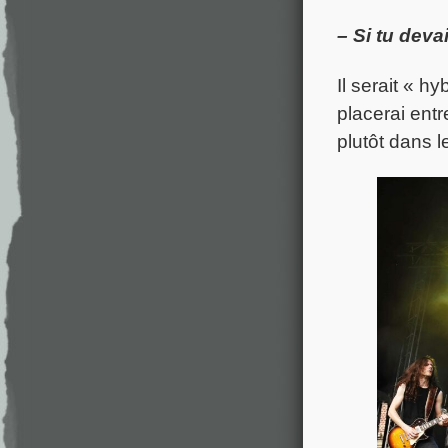
– Si tu devai
Il serait « h
placerai entr
plutôt dans l