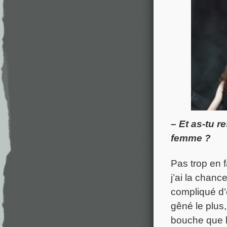
– Et as-tu r
femme ?
Pas trop en 
j’ai la chanc
compliqué d’
gêné le plus,
bouche que l