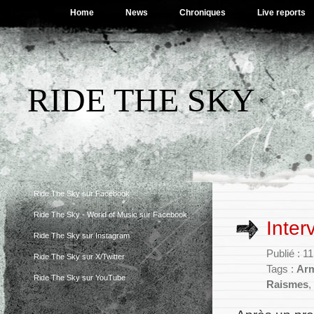
Home
News
Chroniques
Live reports
RIDE THE SKY
Ride The Sky sur Facebook
Ride The Sky - World of Music sur Facebook
Inter
Ride The Sky sur Instagram
Publié : 
Ride The Sky sur X/Twitter
Tags :
Arm
Ride The Sky sur YouTube
Raismes
,