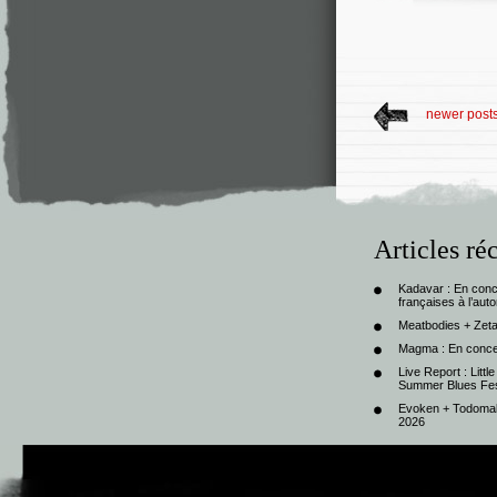
newer post
Articles ré
Kadavar : En con
françaises à l’au
Meatbodies + Zeta
Magma : En conce
Live Report : Litt
Summer Blues Fest
Evoken + Todomal 
2026