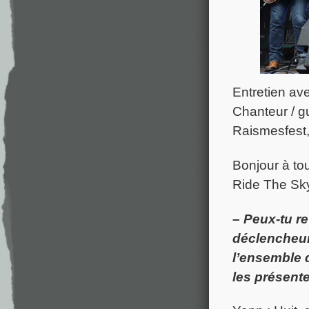
Entretien av
Chanteur / gu
Raismesfest,
Bonjour à to
Ride The Sk
– Peux-tu re
déclencheur 
l’ensemble 
les présente