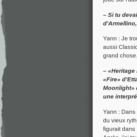
– Si tu deva
d’Armellino, 
Yann : Je tr
aussi Classic
grand chose.
– «Heritage 
«Fire» d’Et
Moonlight» 
une interpré
Yann : Dans 
du vieux ryt
figurait dans