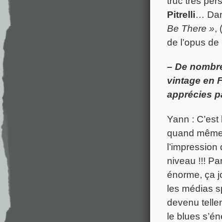
truc très per
Pitrelli
… Dans
Be There »
,
de l’opus de
– De nombre
vintage en 
apprécies p
Yann : C’est
quand même t
l’impression
niveau !!! P
énorme, ça jo
les médias s
devenu tellem
le blues s’én