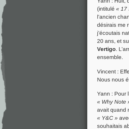
Yann : Huit,
(intitulé
« 17 
l’ancien cha
désirais me 
j’écoutais na
20 ans, et su
Vertigo
. L’a
ensemble.
Vincent : Eff
Nous nous ét
Yann : Pour l
« Why Note 
avait quand m
« Y&C »
avec
souhaitais ab