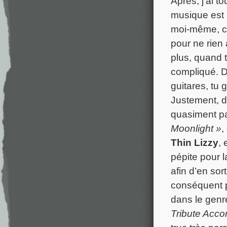
Après, j’ai t
musique est 
moi-même, c’e
pour ne rien 
plus, quand t
compliqué. D
guitares, tu 
Justement, 
quasiment pa
Moonlight »
,
Thin Lizzy
,
pépite pour l
afin d’en so
conséquent p
dans le genr
Tribute Acco