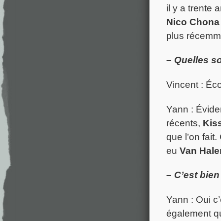
il y a trente
Nico Chona 
plus récem
– Quelles so
Vincent : Éco
Yann : Évid
récents,
Kis
que l’on fait
eu
Van Hale
–
C’est bien
Yann : Oui c’
également qu