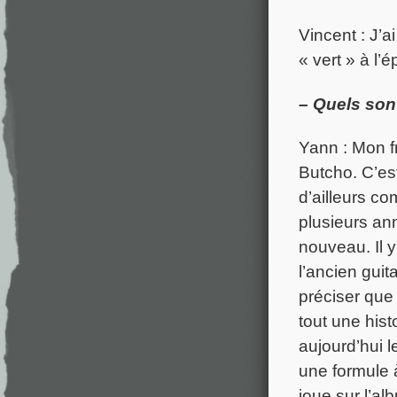
Vincent : J’a
« vert » à l’
– Quels son
Yann : Mon fr
Butcho. C’es
d’ailleurs co
plusieurs ann
nouveau. Il 
l’ancien guit
préciser que
tout une hist
aujourd’hui 
une formule 
joue sur l’al