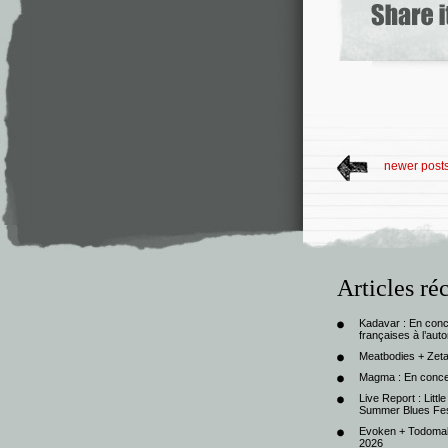
newer post
Articles ré
Kadavar : En con
françaises à l’au
Meatbodies + Zeta
Magma : En conce
Live Report : Litt
Summer Blues Fest
Evoken + Todomal 
2026