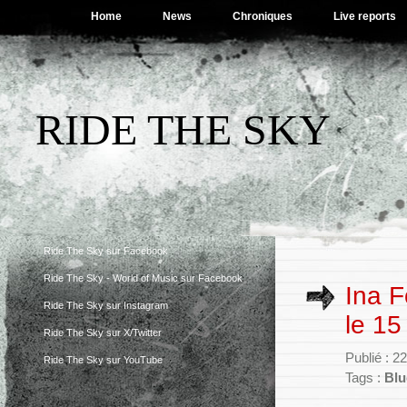
Home
News
Chroniques
Live reports
RIDE THE SKY
Ride The Sky sur Facebook
Ride The Sky - World of Music sur Facebook
Ina F
Ride The Sky sur Instagram
le 1
Ride The Sky sur X/Twitter
Publié : 2
Ride The Sky sur YouTube
Tags :
Blu