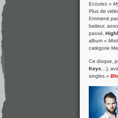
Ecoutez
« M
Plus de vid
Emmené par l
batteur, asso
passé,
High
album
« Mis
catégorie Me
Ce disque, pr
Keys
…), av
singles
«
Bl