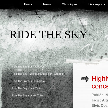
Home
News
Chroniques
Live reports
RIDE THE SKY
Ride The Sky sur Facebook
Ride The Sky - World of Music sur Facebook
Highl
Ride The Sky sur Instagram
conce
Ride The Sky sur X/Twitter
Publié : 1
Ride The Sky sur YouTube
Tags :
Alt
Elvis Cos