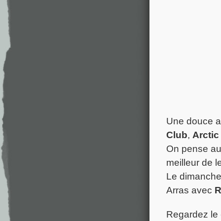
Une douce al
Club
,
Arcti
On pense au
meilleur de l
Le dimanche 2
Arras avec
R
Regardez le 