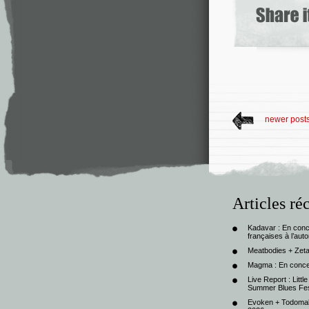
newer post
Articles ré
Kadavar : En con
françaises à l’au
Meatbodies + Zeta
Magma : En conce
Live Report : Litt
Summer Blues Fest
Evoken + Todomal 