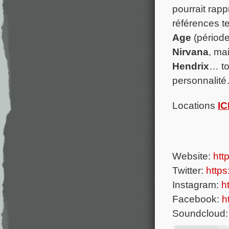
pourrait rap
références t
Age
(périod
Nirvana
, ma
Hendrix
… to
personnalit
Locations
IC
Website:
http
Twitter:
https
Instagram:
ht
Facebook:
ht
Soundcloud: