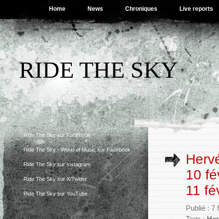
Home
News
Chroniques
Live reports
RIDE THE SKY
Ride The Sky sur Facebook
Ride The Sky - World of Music sur Facebook
Hervé
Ride The Sky sur Instagram
10 fé
Ride The Sky sur X/Twitter
11 fé
Ride The Sky sur YouTube
Publié : 7