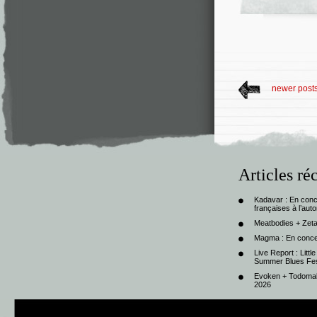
newer post
Articles ré
Kadavar : En con
françaises à l’au
Meatbodies + Zeta
Magma : En conce
Live Report : Litt
Summer Blues Fest
Evoken + Todomal 
2026