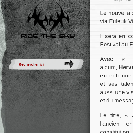
Tags :
He
Le nouvel al
via Euleuk Vi
Il sera en c
Festival au F
Avec
« 
album,
Herv
exceptionnel
et ses tale
aussi une vi
et du message
Le titre,
« 
l’ancien e
constitution