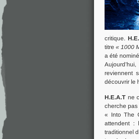
critique.
H.E
titre
« 1000 M
a été nominé
Aujourd’hu
reviennent 
découvrir le
H.E.A.T
ne c
cherche pas 
« Into The 
attendent :
traditionnel 