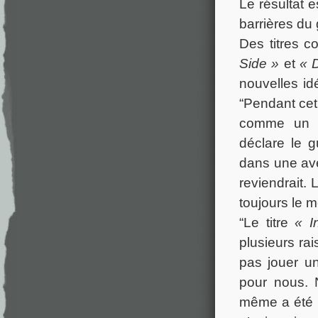
Le résultat 
barrières du
Des titres
Side »
et
« 
nouvelles id
“Pendant cet
comme un a
déclare le 
dans une ave
reviendrait.
toujours le 
“Le titre
« I
plusieurs rai
pas jouer un
pour nous. 
même a été 