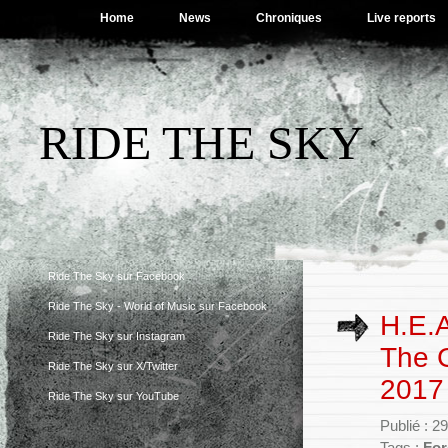
Home
News
Chroniques
Live reports
RIDE THE SKY
Ride The Sky sur Facebook
Ride The Sky - World of Music sur Facebook
H.E.A
Ride The Sky sur Instagram
The 
Ride The Sky sur X/Twitter
2017
Ride The Sky sur YouTube
Publié : 2