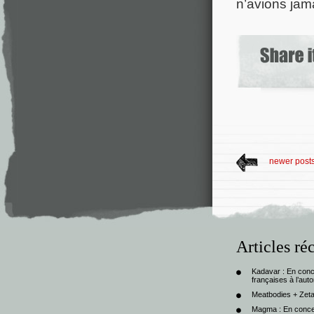
n’avions jam
newer post
Articles ré
Kadavar : En con
françaises à l’au
Meatbodies + Zeta
Magma : En conce