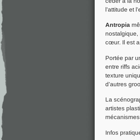
céder à la n
l’attitude et 
Antropia
mêl
nostalgique,
cœur. Il est 
Portée par u
entre riffs a
texture uniqu
d’autres groo
La scénograp
artistes plas
mécanismes d
Infos pratiqu