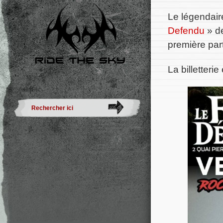
Le légendair
Defendu
» d
première part
La billetteri