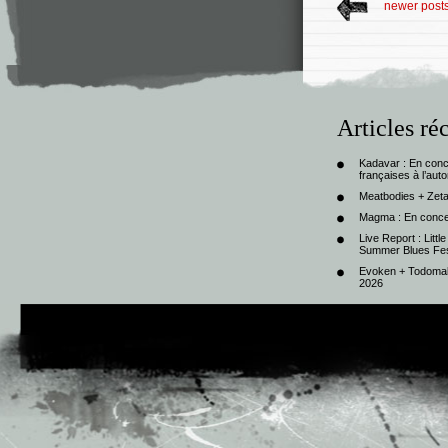
newer post
Articles ré
Kadavar : En con
françaises à l’au
Meatbodies + Zeta
Magma : En conce
Live Report : Litt
Summer Blues Fest
Evoken + Todomal 
2026