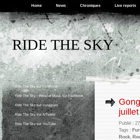
Home
News
Chroniques
Live reports
RIDE THE SKY
Ride The Sky sur Facebook
Ride The Sky - World of Music sur Facebook
Gong
Ride The Sky sur Instagram
juille
Ride The Sky sur X/Twitter
Publié : 2
Ride The Sky sur YouTube
Tags :
Fur
Rock
,
Roc