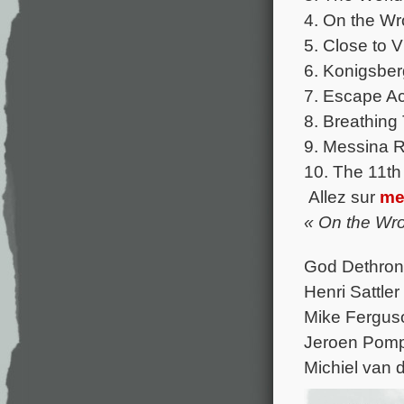
4. On the Wr
5. Close to V
6. Konigsber
7. Escape Ac
8. Breathing
9. Messina 
10. The 11th
Allez sur
me
« On the Wro
God Dethrone
Henri Sattler
Mike Ferguso
Jeroen Pomp
Michiel van 