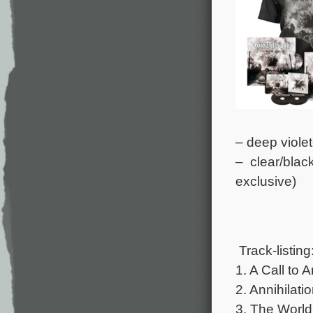
– deep violet
– clear/bla
exclusive)
Track-listing
1. A Call to 
2. Annihilat
3. The World