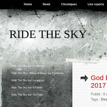
Home
News
Chroniques
Live reports
RIDE THE SKY
Ride The Sky sur Facebook
Ride The Sky - World of Music sur Facebook
God 
Ride The Sky sur Instagram
2017
Ride The Sky sur X/Twitter
Publié : 8
Ride The Sky sur YouTube
Tags :
Dea