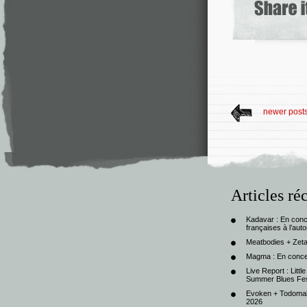
newer post
Articles ré
Kadavar : En con
françaises à l’au
Meatbodies + Zeta
Magma : En conce
Live Report : Litt
Summer Blues Fest
Evoken + Todomal 
2026