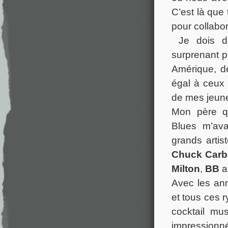
C’est là que
pour collabor
Je dois di
surprenant p
Amérique, d
égal à ceux 
de mes jeune
Mon père q
Blues m’av
grands artis
Chuck Car
Milton
,
BB
a
Avec les ann
et tous ces 
cocktail mu
impressionné