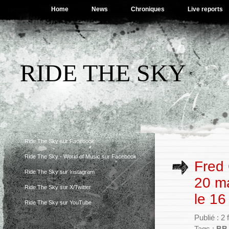
Home
News
Chroniques
Live reports
RIDE THE SKY
Ride The Sky sur Facebook
Ride The Sky - World of Music sur Facebook
Fred 
Ride The Sky sur Instagram
20 ma
Ride The Sky sur X/Twitter
le 16 
Ride The Sky sur YouTube
Publié : 2