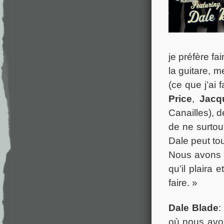
je préfère fa
la guitare, 
(ce que j’ai
Price
,
Jacq
Canailles), 
de ne surtou
Dale peut tou
Nous avons t
qu’il plaira
faire. »
Dale Blade
:
où nous avo