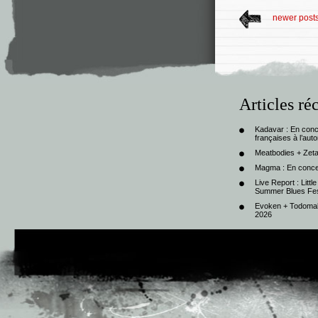
newer post
Articles ré
Kadavar : En con
françaises à l’au
Meatbodies + Zeta
Magma : En conce
Live Report : Litt
Summer Blues Fest
Evoken + Todomal 
2026