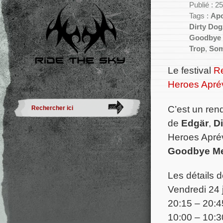
Publié : 2
Tags :
Apo
Dirty Dog
Goodbye 
Trop
,
So
Le festival
Re
Heroes Apré
C’est un ren
de
Edgär
,
D
Heroes Apré
Goodbye Me
Les détails 
Vendredi 24 
20:15 – 20:4
10:00 – 10:3