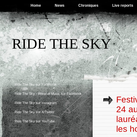
Home
News
Chroniques
Live reports
RIDE THE SKY
Ride The Sky sur Facebook
Ride The Sky - World of Music sur Facebook
Festi
Ride The Sky sur Instagram
24 au
Ride The Sky sur X/Twitter
lauré
Ride The Sky sur YouTube
les h