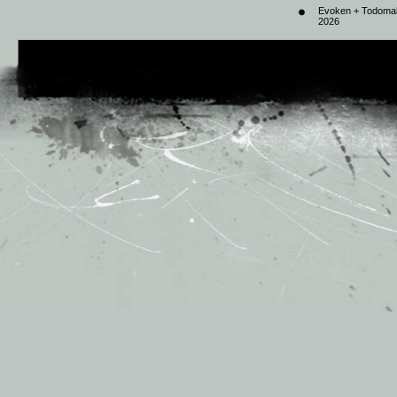
Evoken + Todomal 
2026