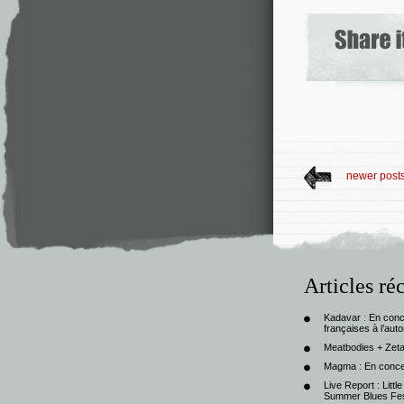
newer post
Articles ré
Kadavar : En con
françaises à l’au
Meatbodies + Zeta
Magma : En conce
Live Report : Litt
Summer Blues Fest