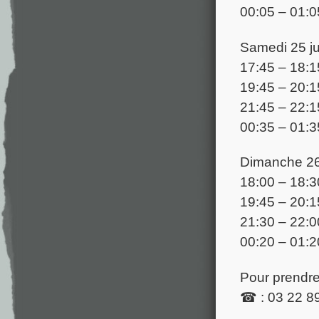
00:05 – 01:0
Samedi 25 ju
17:45 – 18:1
19:45 – 20:1
21:45 – 22:1
00:35 – 01:3
Dimanche 26 
18:00 – 18:3
19:45 – 20:1
21:30 – 22:0
00:20 – 01:2
Pour prendre 
☎ : 03 22 8