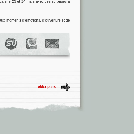
 bars le 23 et 24 mars avec des surprises à
eaux moments d’émotions, d’ouverture et de
older posts