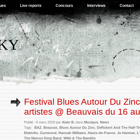
ues
Live reports
Concours
Interviews
Contact
SKY
Festival Blues Autour Du Zin
artistes @ Beauvais du 16 a
Publié : 8 mars 2018 par
Alain B.
dans
Musique
,
News
Tags :
BAZ
,
Beauvas
,
Blues Autour Du Zinc
,
DeRobert And The Half-Tr
Elektriks
,
Gunwood
,
Hannah Williams
,
Hauts-de-France
,
Jo Harman
,
L
The Marcus King Band
,
Wille & The Bandits