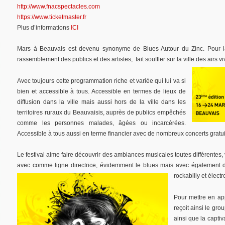
http://www.fnacspectacles.com
https://www.ticketmaster.fr
Plus d’informations
ICI
Mars à Beauvais est devenu synonyme de Blues Autour du Zinc. Pour la 
rassemblement des publics et des artistes, fait souffler sur la ville des airs v
Avec toujours cette programmation riche et variée qui lui va si
bien et accessible à tous. Accessible en termes de lieux de
diffusion dans la ville mais aussi hors de la ville dans les
territoires ruraux du Beauvaisis, auprès de publics empêchés
comme les personnes malades, âgées ou incarcérées.
Accessible à tous aussi en terme financier avec de nombreux concerts gratui
Le festival aime faire découvrir des ambiances musicales toutes différentes, 
avec comme ligne directrice, évidemment le blues mais avec également de
rockabilly et électr
Pour mettre en app
reçoit ainsi le gro
ainsi que la capti