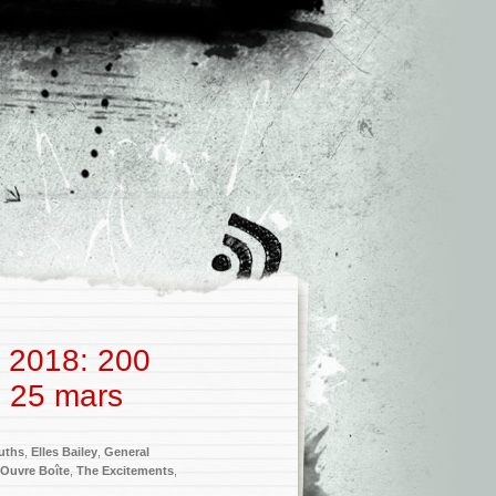
c 2018: 200
u 25 mars
uths
,
Elles Bailey
,
General
'Ouvre Boîte
,
The Excitements
,