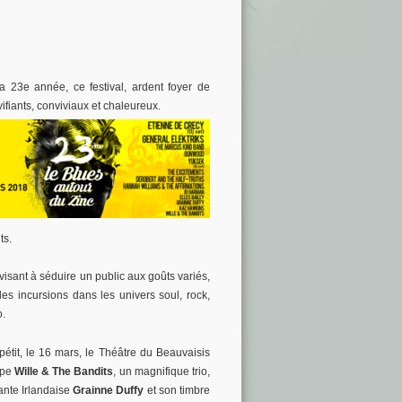
23e année, ce festival, ardent foyer de
ivifiants, conviviaux et chaleureux.
ts.
visant à séduire un public aux goûts variés,
s incursions dans les univers soul, rock,
o.
étit, le 16 mars, le Théâtre du Beauvaisis
upe
Wille & The Bandits
, un magnifique trio,
vante Irlandaise
Grainne Duffy
et son timbre