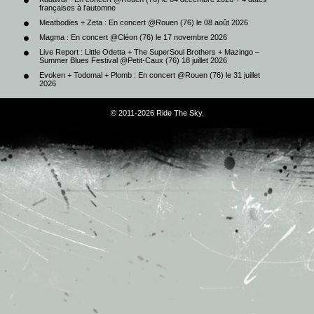
françaises à l’automne
Meatbodies + Zeta : En concert @Rouen (76) le 08 août 2026
Magma : En concert @Cléon (76) le 17 novembre 2026
Live Report : Little Odetta + The SuperSoul Brothers + Mazingo –
Summer Blues Festival @Petit-Caux (76) 18 juillet 2026
Evoken + Todomal + Plomb : En concert @Rouen (76) le 31 juillet
2026
© 2011-2026 Ride The Sky.