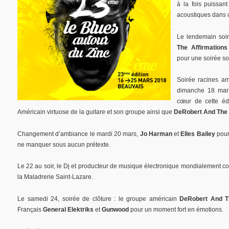
à la fois puissant
acoustiques dans un
Le lendemain soi
The Affirmations
pour une soirée so
Soirée racines am
dimanche 18 mar
cœur de cette éd
Américain virtuose de la guitare et son groupe ainsi que
DeRobert And The 
Changement d’ambiance le mardi 20 mars,
Jo Harman
et
Elles Bailey
pour 
ne manquer sous aucun prétexte.
Le 22 au soir, le Dj et producteur de musique électronique mondialement c
la Maladrerie Saint-Lazare.
Le samedi 24, soirée de clôture : le groupe américain
DeRobert And Th
Français
General Elektriks
et
Gunwood
pour un moment fort en émotions.