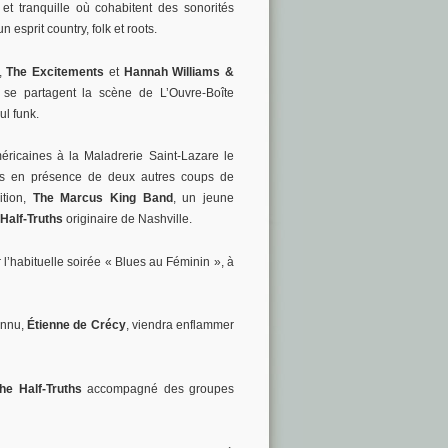
 et tranquille où cohabitent des sonorités
 esprit country, folk et roots.
r,
The Excitements
et
Hannah Williams &
se partagent la scène de L’Ouvre-Boîte
ul funk.
éricaines à la Maladrerie Saint-Lazare le
s en présence de deux autres coups de
ition,
The Marcus King Band
, un jeune
Half-Truths
originaire de Nashville.
l’habituelle soirée « Blues au Féminin », à
onnu,
Étienne de Crécy
, viendra enflammer
e Half-Truths
accompagné des groupes