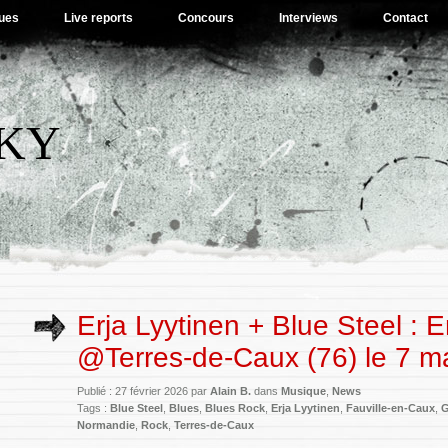
ues
Live reports
Concours
Interviews
Contact
SKY
Erja Lyytinen + Blue Steel : 
@Terres-de-Caux (76) le 7 m
Publié : 27 février 2026 par
Alain B.
dans
Musique
,
News
Tags :
Blue Steel
,
Blues
,
Blues Rock
,
Erja Lyytinen
,
Fauville-en-Caux
,
G
Normandie
,
Rock
,
Terres-de-Caux