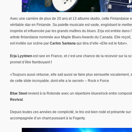
Avec une carrière de plus de 20 ans et 13 albums studio, cette Finlandaise 
véritable star en Finlande. Sa palette musicale est vaste, englobant le meill
inspirée et influencée par les grands maîtres du blues. Erja est entrée dans l
artiste finlandaise nommée aux Maple Blues Awards du Canada. Elle reçoit, l
est invitée sur scène par
Carlos Santana
qui dira d’elle «Elle est le futur».
Erja Lyytinen
est rare en France, et c’est une chance de la recevoir sur la
promet d’être flamboyant
!
«Toujours aussi virtuose, elle sait aussi se faire plus sensuelle vocalement, so
de cette slide incroyable, dont elle a le secret» – Rock n Force
Blue Steel
revient à la Rotonde avec un répertoire blues/rock entre composit
Revival
.
Depuis toutes ces années de complicité, le trio est bien rodé et présente su
accompagnée d’un chant puissant à la Fogerty.