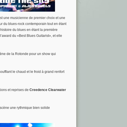
est une musicienne de premier choix et une
eur du blues-rock contemporain tout en étant
’histoire du blues en étant la première
’award du «Best Blues Guitarist», et elle
 scène de la Rotonde pour un show qui
ufflant le chaud et le froid à grand renfort
ions et reprises de
Creedence Clearwater
r scène une rythmique bien solide