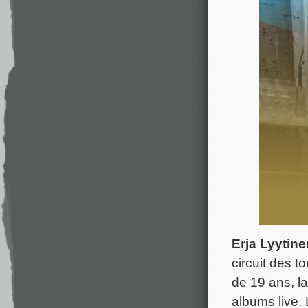
Erja Lyytin
circuit des t
de 19 ans, la
albums live. 