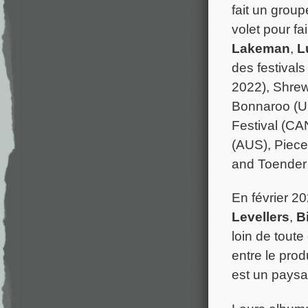
fait un group
volet pour fa
Lakeman
,
L
des festiva
2022), Shrew
Bonnaroo (US
Festival (CA
(AUS), Piece
and Toender
En février 2
Levellers
,
B
loin de toute
entre le prod
est un paysa