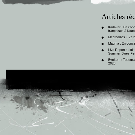
Articles ré
Kadavar : En con
françaises à l’au
Meatbodies + Zeta
Magma : En conce
Live Report : Litt
Summer Blues Fest
Evoken + Todomal 
2026