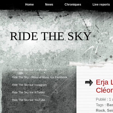
Home
News
Chroniques
Live reports
RIDE THE SKY
Ride The Sky sur Facebook
Ride The Sky - World of Music sur Facebook
Erja 
Ride The Sky sur Instagram
Cléon
Ride The Sky sur X/Twitter
Publié : 1
Ride The Sky sur YouTube
Tags :
Bas
Rock
,
Sei