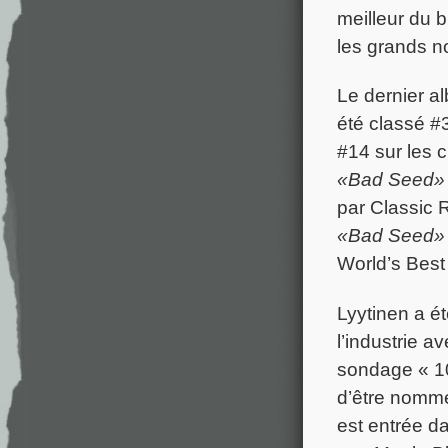
meilleur du b
les grands n
Le dernier a
été classé #3
#14 sur les 
«Bad Seed»
par Classic 
«Bad Seed»
World’s Best
Lyytinen a ét
l’industrie av
sondage « 10
d’être nommé
est entrée da