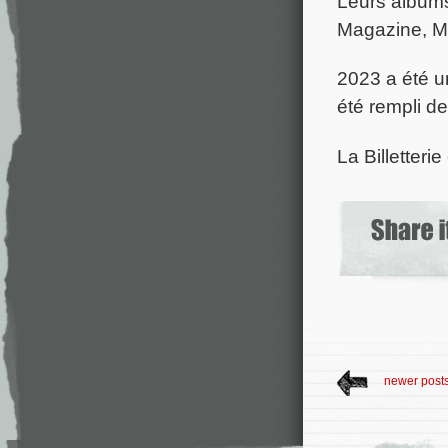
Leurs album
Magazine, M
2023 a été 
été rempli d
La Billetteri
newer post