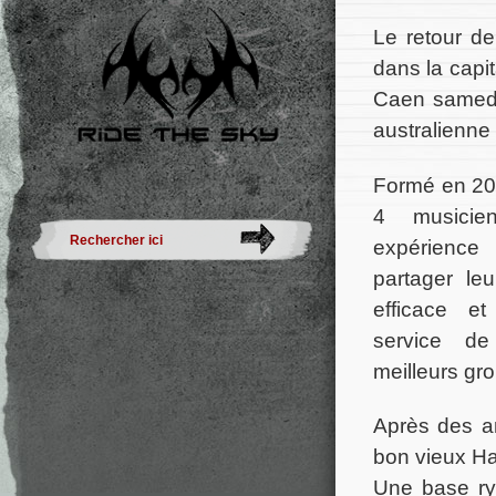
Le retour d
dans la capi
Caen samedi
australienne 
Formé en 2
4 musicie
expérienc
partager le
efficace e
service de
meilleurs gr
Après des a
bon vieux Ha
Une base ryt