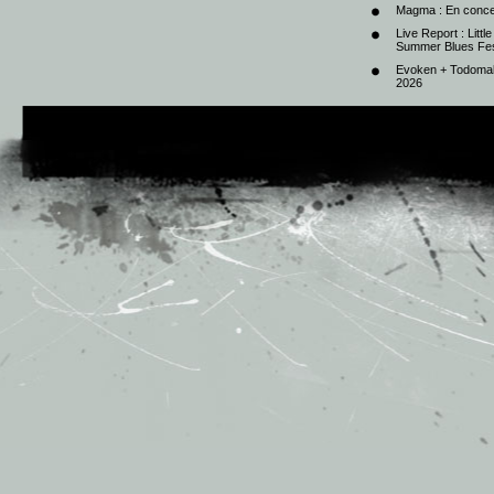
Magma : En conce
Live Report : Litt
Summer Blues Fest
Evoken + Todomal 
2026