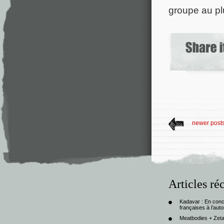
groupe au pl
newer post
Articles ré
Kadavar : En con
françaises à l’au
Meatbodies + Zeta