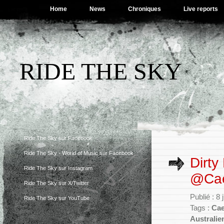
Home
News
Chroniques
Live reports
RIDE THE SKY
Ride The Sky sur Facebook
Ride The Sky - World of Music sur Facebook
Dirty
Ride The Sky sur Instagram
@Caen
Ride The Sky sur X/Twitter
Publié : 8
Ride The Sky sur YouTube
Tags :
Ca
Australie