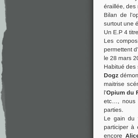
éraillée, des
Bilan de l’o
surtout une 
Un E.P 4 tit
Les composit
permettent d
le 28 mars 2
Habitué des 
Dogz
démontr
maitrise sc
l’
Opium du 
etc…, nous 
parties.
Le gain du 
participer 
encore
Ali