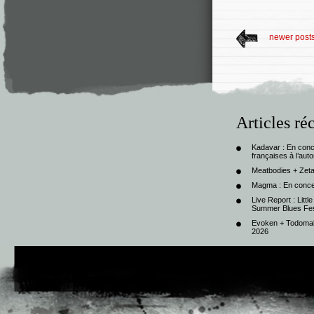
newer post
Articles ré
Kadavar : En con
françaises à l’au
Meatbodies + Zeta
Magma : En conce
Live Report : Litt
Summer Blues Fest
Evoken + Todomal 
2026