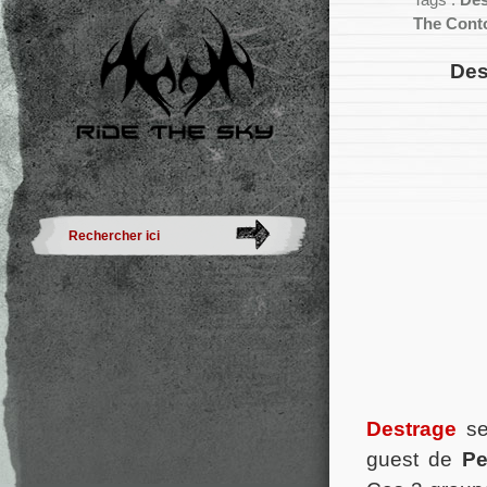
Tags :
Des
The Conto
Des
Destrage
se
guest de
Pe