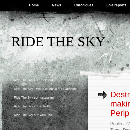
Home
News
Chroniques
Live reports
RIDE THE SKY
Ride The Sky sur Facebook
Ride The Sky - World of Music sur Facebook
Destr
Ride The Sky sur Instagram
makin
Ride The Sky sur X/Twitter
Perip
Ride The Sky sur YouTube
Publié : 2