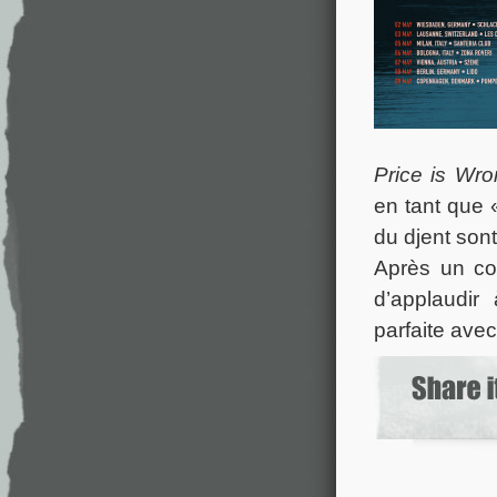
Price is Wr
en tant que 
du djent sont
Après un con
d’applaudi
parfaite ave