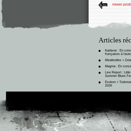
newer post
Articles ré
Kadavar : En con
françaises à l’au
Meatbodies + Zeta
Magma : En conce
Live Report : Litt
Summer Blues Fest
Evoken + Todomal 
2026