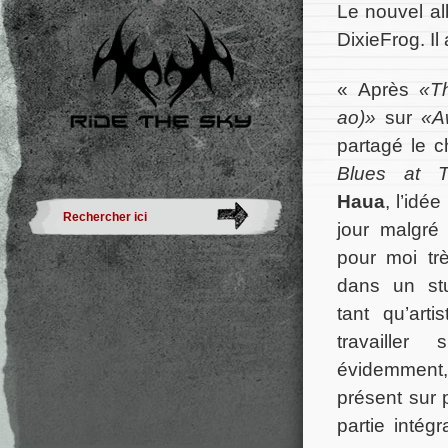
Le nouvel a
DixieFrog. Il
« Après
«Th
ao)»
sur
«A
partagé le c
Blues at 
Haua
, l’idé
jour malgré 
pour moi trè
dans un stu
tant qu’art
travaille
évidemment,
présent sur p
partie inté