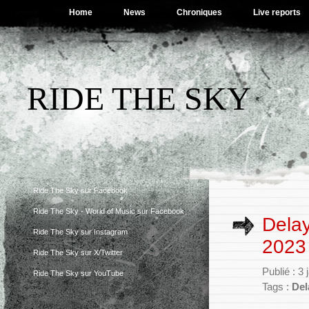
Home
News
Chroniques
Live reports
RIDE THE SKY
Ride The Sky sur Facebook
Ride The Sky - World of Music sur Facebook
Delay
Ride The Sky sur Instagram
2023
Ride The Sky sur X/Twitter
Publié : 3
Ride The Sky sur YouTube
Tags :
Del