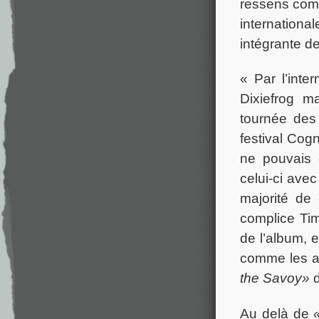
ressens comme
international
intégrante de
« Par l’inte
Dixiefrog m
tournée des
festival Cog
ne pouvais 
celui-ci ave
majorité de
complice Tim
de l’album,
comme les 
the Savoy»
Au delà de