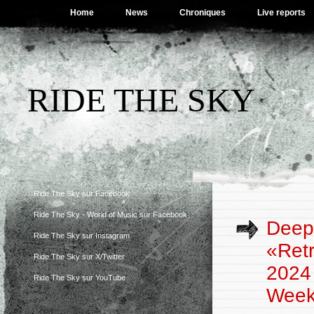
Home
News
Chroniques
Live reports
RIDE THE SKY
Ride The Sky sur Facebook
Ride The Sky - World of Music sur Facebook
Deep 
Ride The Sky sur Instagram
«Retr
Ride The Sky sur X/Twitter
2024
Ride The Sky sur YouTube
Week