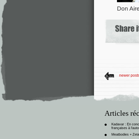
Don Air
newer post
Articles ré
Kadavar : En con
françaises à l’au
Meatbodies + Zeta