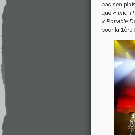
pas son plais
que
« Into T
« Portable D
pour la 1ère f