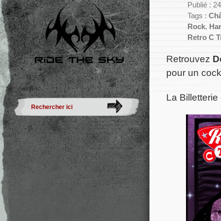
Publié : 2
Tags :
Châ
Rock
,
Har
Retro C T
Retrouvez
D
pour un cock
La Billetteri