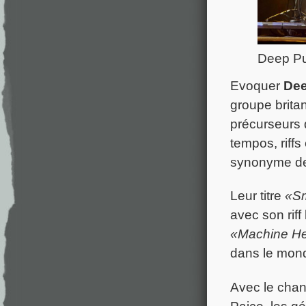
Deep Pu
Evoquer
Dee
groupe brita
précurseurs
tempos, riff
synonyme de 
Leur titre
«S
avec son rif
«Machine H
dans le mond
Avec le chant
Paice, les g