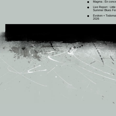
Magma : En conce
Live Report : Litt
Summer Blues Fest
Evoken + Todomal 
2026