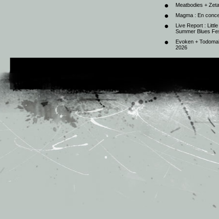
Meatbodies + Zeta
Magma : En conce
Live Report : Litt
Summer Blues Fest
Evoken + Todomal 
2026