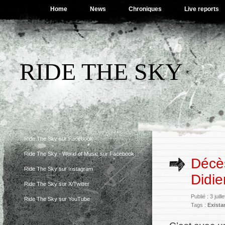
Home
News
Chroniques
Live reports
RIDE THE SKY
Ride The Sky sur Facebook
Ride The Sky - World of Music sur Facebook
Décè
Ride The Sky sur Instagram
Didie
Ride The Sky sur X/Twitter
Publié : 3 juil
Ride The Sky sur YouTube
Tags :
Exista