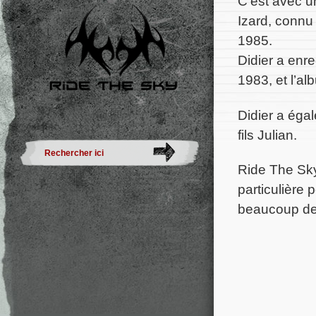
C’est avec u
Izard, connu
1985.
Didier a enr
1983, et l’a
Didier a éga
fils Julian.
Ride The Sky
particulière 
beaucoup de c