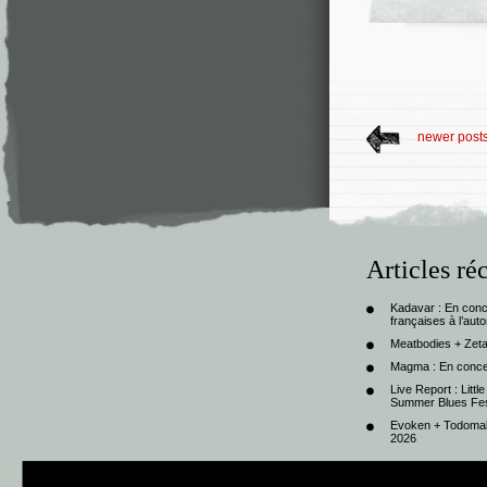
newer post
Articles ré
Kadavar : En con
françaises à l’au
Meatbodies + Zeta
Magma : En conce
Live Report : Litt
Summer Blues Fest
Evoken + Todomal 
2026