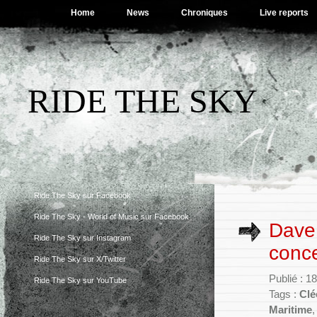
Home
News
Chroniques
Live reports
RIDE THE SKY
Ride The Sky sur Facebook
Ride The Sky - World of Music sur Facebook
Dave
Ride The Sky sur Instagram
conce
Ride The Sky sur X/Twitter
Publié : 1
Ride The Sky sur YouTube
Tags :
Clé
Maritime