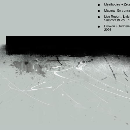
Meatbodies + Zeta
Magma : En conce
Live Report : Litt
Summer Blues Fest
Evoken + Todomal 
2026