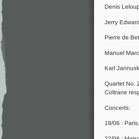
Denis Lelou
Jerry Edwar
Pierre de Be
Manuel Marc
Karl Jannus
Quartet No. 
Coltrane resp
Concerts:
18/06 : Pari
22/06 : Maiso