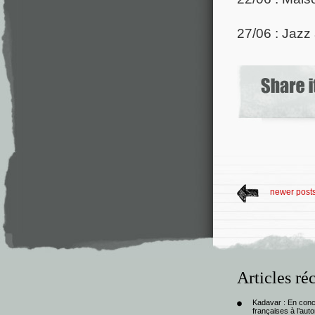
27/06 : Jazz
newer post
Articles ré
Kadavar : En con
françaises à l’au