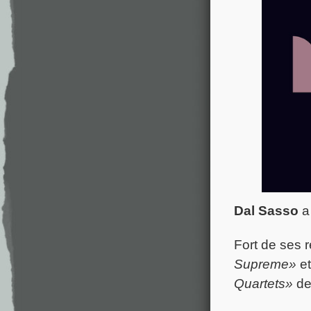
Dal Sasso
a 
Fort de ses 
Supreme»
e
Quartets»
d