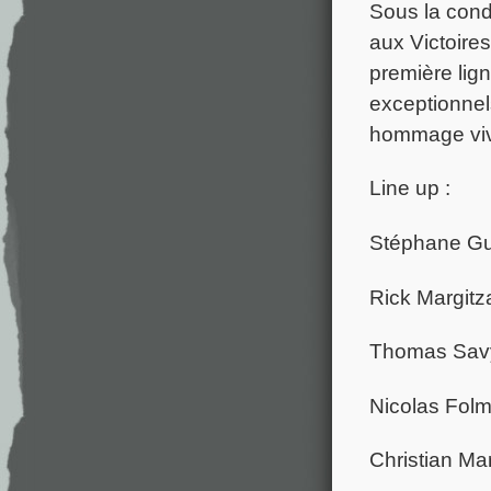
Sous la cond
aux Victoire
première lign
exceptionnel
hommage viva
Line up :
Stéphane Gui
Rick Margitz
Thomas Savy,
Nicolas Folm
Christian Mar