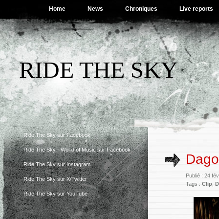
Home
News
Chroniques
Live reports
RIDE THE SKY
Ride The Sky sur Facebook
Ride The Sky - World of Music sur Facebook
Dago
Ride The Sky sur Instagram
Publié : 24 fé
Ride The Sky sur X/Twitter
Tags :
Clip
,
D
Ride The Sky sur YouTube