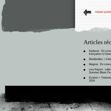
newer post
Articles ré
Kadavar : En con
françaises à l’au
Meatbodies + Zeta
Magma : En conce
Live Report : Litt
Summer Blues Fest
Evoken + Todomal 
2026