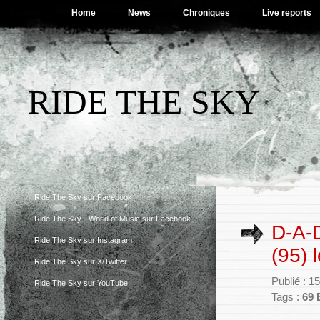
Home
News
Chroniques
Live reports
RIDE THE SKY
Ride The Sky sur Facebook
Ride The Sky - World of Music sur Facebook
D-A-
Ride The Sky sur Instagram
(95) 
Ride The Sky sur X/Twitter
Publié : 
Ride The Sky sur YouTube
Tags :
69 