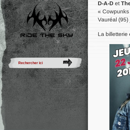
D-A-D
et
The
« Cowpunks 
Vauréal (95) 
La billetteri