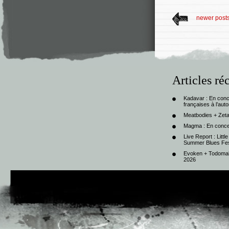
newer post
Articles ré
Kadavar : En con
françaises à l’au
Meatbodies + Zeta
Magma : En conce
Live Report : Litt
Summer Blues Fest
Evoken + Todomal 
2026