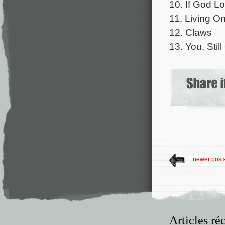
10. If God Lo
11. Living O
12. Claws
13. You, Stil
newer post
Articles ré