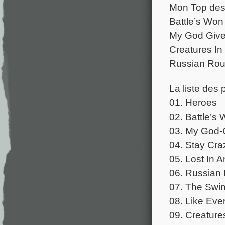
Mon Top des 
Battle’s Won
My God Give
Creatures I
Russian Rou
La liste des p
01. Heroes
02. Battle’s
03. My God-
04. Stay Cra
05. Lost In 
06. Russian
07. The Swin
08. Like Eve
09. Creature