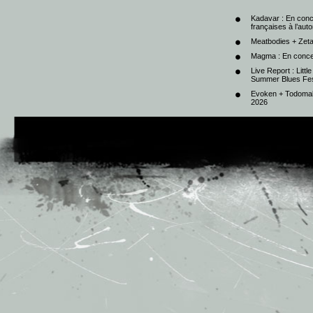
Kadavar : En con
françaises à l’au
Meatbodies + Zeta
Magma : En conce
Live Report : Litt
Summer Blues Fest
Evoken + Todomal 
2026