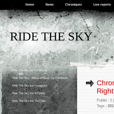
Home
News
Chroniques
Live reports
RIDE THE SKY
Ride The Sky sur Facebook
Ride The Sky - World of Music sur Facebook
Chro
Ride The Sky sur Instagram
Right
Ride The Sky sur X/Twitter
Publié : 2
Ride The Sky sur YouTube
Tags :
201