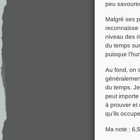
peu savoureu
Malgré ses po
reconnaisse s
niveau des ri
du temps sur 
puisque l’hum
Au fond, on 
généralement
du temps. Je 
peut importe 
à prouver et
qu’ils occupe
Ma note : 6,