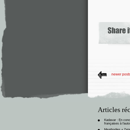
newer post
Articles ré
Kadavar : En con
françaises à l’au
Meatbodies + Zeta