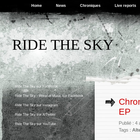
Home
News
Chroniques
Live reports
RIDE THE SKY
Ride The Sky sur Facebook
Ride The Sky - World of Music sur Facebook
Chron
Ride The Sky sur Instagram
EP
Ride The Sky sur X/Twitter
Publié : 4
Ride The Sky sur YouTube
Tags :
Alt