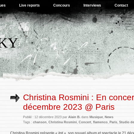
ues
Live reports
Concours
Interviews
Contact
SKY
Christina Rosmini : En concer
décembre 2023 @ Paris
Publié : 12 décembre 2023 par
Alain B.
dans
Musique
,
News
Tags :
chanson
,
Christina Rosmini
,
Concert
,
flamenco
,
Paris
,
Studio de
Christina Rosmini présente
« Inti »
, son nouvel album et spectacle le 21 déc