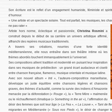
Son écriture est le reflet d’un engagement humaniste, féministe et spiri
d’humour.
« Une artiste et un spectacle solaire. Tout est parfait, les musiques, les ch
ne pas rater «
Artiste hors norme, éclectique et passionnée,
Christina Rosmini
a
construit depuis le début de sa carrière un univers artistique affirmé,
affranchi des repères musicaux traditionnels.
A travers ses créations, nourries d’une forte
identité
méditerranéenne,
elle nous entraîne dans son théâtre intime où les
thèmes abordés touchent immanquablement à l’universel.
Ses compositions allient tradition et modernité en puisant leur inspiration
dans ses musiques de prédilection : un grand écart audacieux et ciselé
entre chanson française, flamenco, musique orientale et musique latine.
Avec son nouvel album
« Inti »
, l’auteure-compositrice marseillaise,
développe un juste équilibre entre chansons légères et chansons
graves, des thèmes d’actualité, comme la survie des indiens d’Amazonie
menacée par la déforestation (
« Rouge »
), la « Terre Mère » malmenée
ou le réchauffement climatique (
« Something in the air »
), l’affirmation du
désir des femmes que soit leur âge (
« La Fea »
,
« La Louve »
,
« Tant de fl
migrantes en Méditerranée (
« Sous nos Pieds »
), le désir de changer 