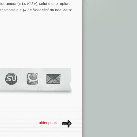
ier amour (
« Le Kid »
), celui d’une rupture,
ans nostalgie (
« Le Konnakol du bon vieux
older posts