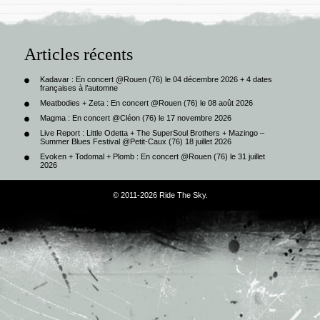
Articles récents
Kadavar : En concert @Rouen (76) le 04 décembre 2026 + 4 dates
françaises à l’automne
Meatbodies + Zeta : En concert @Rouen (76) le 08 août 2026
Magma : En concert @Cléon (76) le 17 novembre 2026
Live Report : Little Odetta + The SuperSoul Brothers + Mazingo –
Summer Blues Festival @Petit-Caux (76) 18 juillet 2026
Evoken + Todomal + Plomb : En concert @Rouen (76) le 31 juillet
2026
© 2011-2026 Ride The Sky.