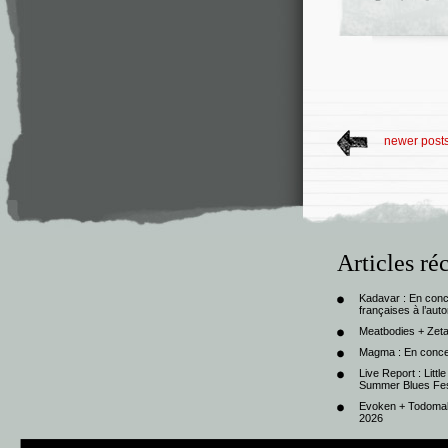
newer post
Articles ré
Kadavar : En con
françaises à l’au
Meatbodies + Zeta
Magma : En conce
Live Report : Litt
Summer Blues Fest
Evoken + Todomal 
2026