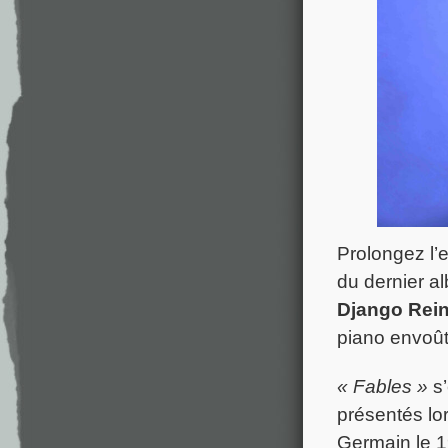
Prolongez l’
du dernier 
Django Rein
piano envoût
« Fables »
s’
présentés lo
Germain le 1