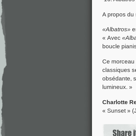
A propos du 
«Albatros»
es
« Avec
«Alb
boucle piani
Ce morceau e
classiques se
obsédante, s
lumineux. »
Charlotte R
« Sunset » (