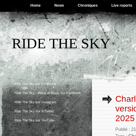
Home
News
Chroniques
Live reports
RIDE THE SKY
Ride The Sky sur Facebook
Ride The Sky - World of Music sur Facebook
Charl
Ride The Sky sur Instagram
versi
Ride The Sky sur X/Twitter
2025
Ride The Sky sur YouTube
Publié : 2