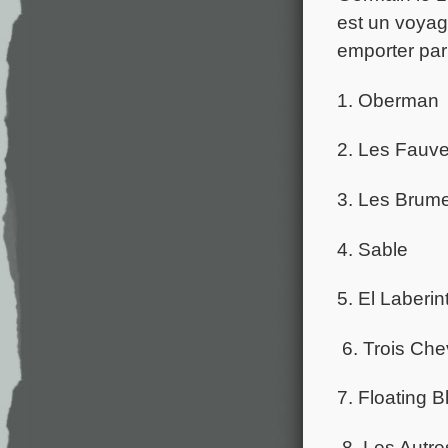
est un voyag
emporter par
1. Oberman
2. Les Fauv
3. Les Brum
4. Sable
5. El Laberi
6. Trois Ch
7. Floating B
8. Les Autre