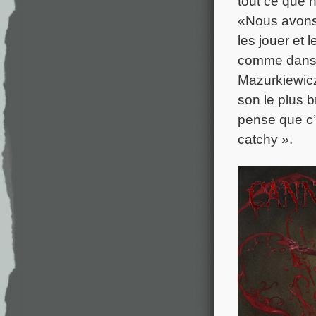
tout ce que 
«Nous avons 
les jouer et
comme dans a
Mazurkiewicz
son le plus 
pense que c’e
catchy ».