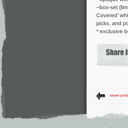
–box-set (lim
Covered’ whit
picks, and po
* exclusive b
newer post