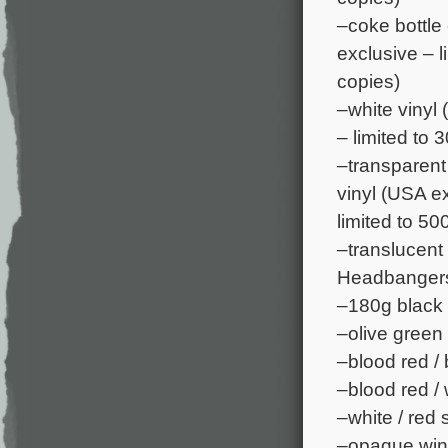
–coke bottle 
exclusive – l
copies)
–white vinyl
– limited to 
–transparent 
vinyl (USA e
limited to 50
–translucent 
Headbangers 
–180g black 
–olive green 
–blood red / 
–blood red / 
–white / red 
–opaque wine