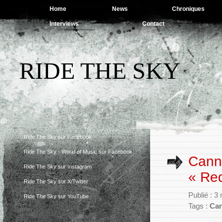
Home
News
Chroniques
Interviews
Contact
RIDE THE SKY
Ride The Sky sur Facebook
Ride The Sky - World of Music sur Facebook
Canni
Ride The Sky sur Instagram
« Red
Ride The Sky sur X/Twitter
Publié : 
Ride The Sky sur YouTube
Tags :
Can