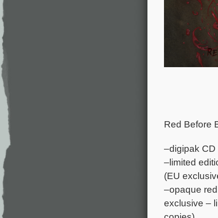
Red Before B
–digipak CD
–limited edit
(EU exclusiv
–opaque red
exclusive – l
copies)