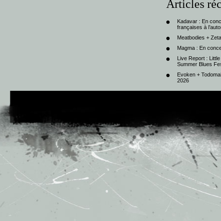
Articles ré
Kadavar : En con
françaises à l’au
Meatbodies + Zeta
Magma : En conce
Live Report : Litt
Summer Blues Fest
Evoken + Todomal 
2026