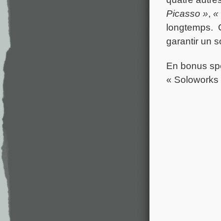
Picasso »
,
« 
longtemps. C
garantir un s
En bonus spéc
« Soloworks »