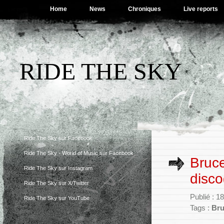
Home
News
Chroniques
Live reports
RIDE THE SKY
Ride The Sky sur Facebook
Ride The Sky - World of Music sur Facebook
Bruce
Ride The Sky sur Instagram
disco
Ride The Sky sur X/Twitter
Publié : 1
Ride The Sky sur YouTube
Tags :
Bru