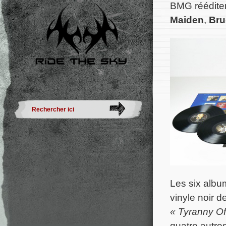
BMG rééditer
Maiden
,
Bru
Les six albu
vinyle noir 
« Tyranny Of
quatre autre