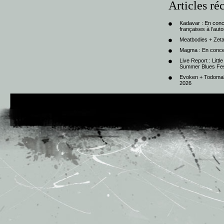
Articles ré
Kadavar : En con
françaises à l’au
Meatbodies + Zeta
Magma : En conce
Live Report : Litt
Summer Blues Fest
Evoken + Todomal 
2026