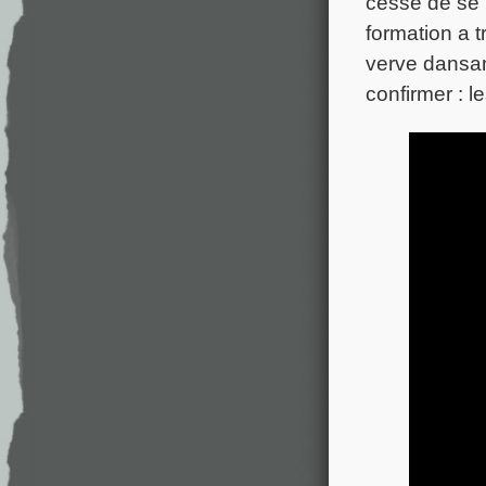
cessé de se 
formation a 
verve dansant
confirmer : l