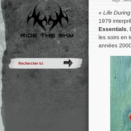
Tags :
Afr
« Life Durin
1979 interprê
Essentials
,
les soirs en
années 2000