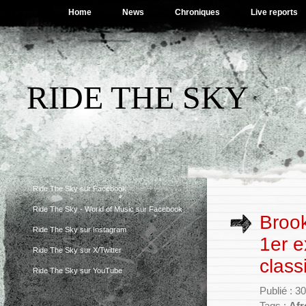
Home
News
Chroniques
Live reports
RIDE THE SKY
Ride The Sky sur Facebook
Ride The Sky - World of Music sur Facebook
Brook
Ride The Sky sur Instagram
1er e
Ride The Sky sur X/Twitter
class
Ride The Sky sur YouTube
Publié : 3