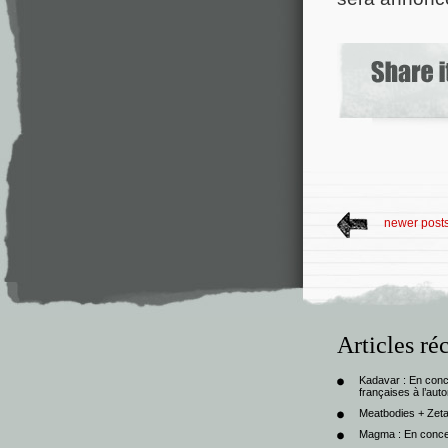
newer post
Articles ré
Kadavar : En con
françaises à l’au
Meatbodies + Zeta
Magma : En conce