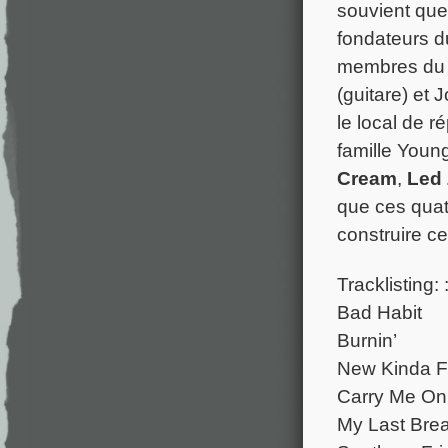
souvient que
fondateurs d
membres du g
(guitare) et
le local de r
famille Young
Cream
,
Led 
que ces quat
construire ce
Tracklisting: 
Bad Habit
Burnin’
New Kinda F
Carry Me O
My Last Bre