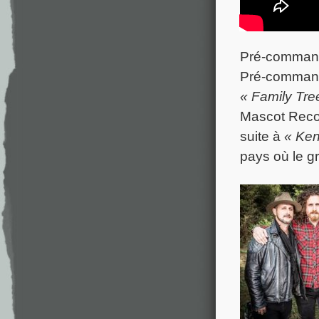
Pré-command
Pré-command
« Family Tre
Mascot Recor
suite à
« Ken
pays où le g