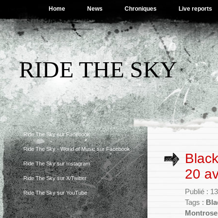
Home
News
Chroniques
Live reports
RIDE THE SKY
Ride The Sky sur Facebook
Ride The Sky - World of Music sur Facebook
Black
Ride The Sky sur Instagram
20 av
Ride The Sky sur X/Twitter
Publié : 
Ride The Sky sur YouTube
Tags :
Bla
Montrose