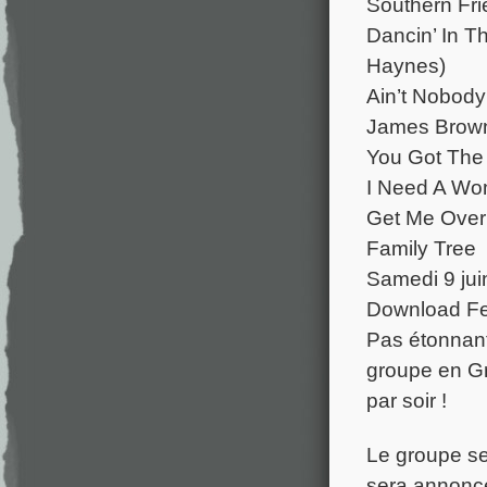
Southern Fri
Dancin’ In T
Haynes)
Ain’t Nobody
James Brow
You Got The
I Need A W
Get Me Over
Family Tree
Samedi 9 ju
Download Fes
Pas étonnant
groupe en Gr
par soir !
Le groupe se
sera annonc