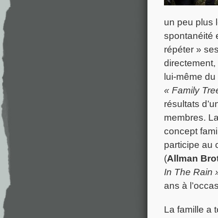
un peu plus l
spontanéité 
répéter » se
directement, 
lui-même du
« Family Tre
résultats d’u
membres. La 
concept famil
participe au
(
Allman Bro
In The Rain 
ans à l’occa
La famille a