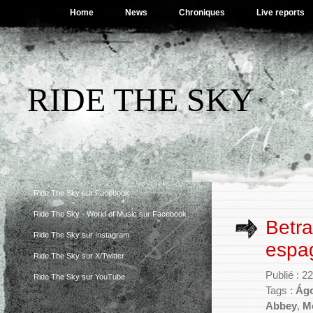
Home
News
Chroniques
Live reports
RIDE THE SKY
Ride The Sky sur Facebook
Ride The Sky - World of Music sur Facebook
Betra
Ride The Sky sur Instagram
espa
Ride The Sky sur X/Twitter
Publié : 2
Ride The Sky sur YouTube
Tags :
Ágo
Abbey
,
M