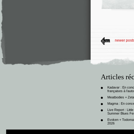
newer post
Articles ré
Kadavar : En con
françaises à l’au
Meatbodies + Zeta
Magma : En conce
Live Report : Litt
Summer Blues Fest
Evoken + Todomal 
2026