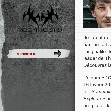
de la côte o
par un artis
l’originalité
leader de
Th
Découvrez la
L’album
« I 
16 février 2
« Somethi
Explode »
an
ou plutôt l