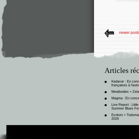
newer post
Articles ré
Kadavar : En con
françaises à l’au
Meatbodies + Zeta
Magma : En conce
Live Report : Litt
Summer Blues Fest
Evoken + Todomal 
2026