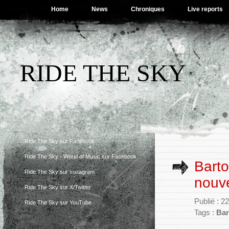
Home
News
Chroniques
Live reports
RIDE THE SKY
Ride The Sky sur Facebook
Ride The Sky - World of Music sur Facebook
Barto
Ride The Sky sur Instagram
nouve
Ride The Sky sur X/Twitter
Publié : 2
Ride The Sky sur YouTube
Tags :
Bar