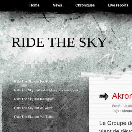
Home
News
Chroniques
Live reports
RIDE THE SKY
Ride The Sky sur Facebook
Ride The Sky - World of Music sur Facebook
Akrom
Ride The Sky sur Instagram
Publié : 10 jui
Ride The Sky sur X/Twitter
Tags :
Akrom
Ride The Sky sur YouTube
Le Groupe d
vient de dév