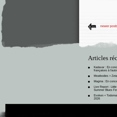
newer post
Articles ré
Kadavar : En con
françaises à l’au
Meatbodies + Zeta
Magma : En conce
Live Report : Litt
Summer Blues Fest
Evoken + Todomal 
2026