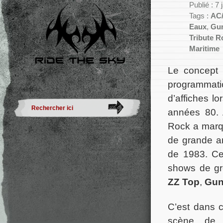
Publié : 7
Tags :
AC
Eaux
,
Gun
Tribute R
Maritime
Le concept 
programmat
d’affiches l
années 80. 
Rock a marqu
de grande am
de 1983. Ce
shows de g
ZZ Top
,
Gun
C’est dans c
scène de 