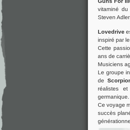
Guns For Il
vitaminé du
Steven Adler
Lovedrive
es
inspiré par l
Cette passi
ans de carriè
Musiciens agu
Le groupe in
de
Scorpio
réalistes e
germanique.
Ce voyage mus
succès plan
générationne