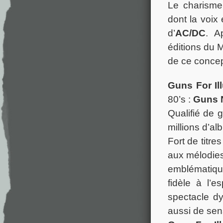
Le charisme
dont la voix
d’
AC/DC
. A
éditions du
de ce concep
Guns For Il
80’s :
Guns 
Qualifié de
millions d’al
Fort de titre
aux mélodie
emblématiqu
fidèle à l’e
spectacle d
aussi de sens