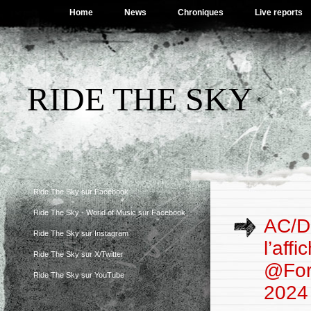
Home
News
Chroniques
Live reports
RIDE THE SKY
Ride The Sky sur Facebook
Ride The Sky - World of Music sur Facebook
AC/D
Ride The Sky sur Instagram
l’aff
Ride The Sky sur X/Twitter
@Forg
Ride The Sky sur YouTube
2024