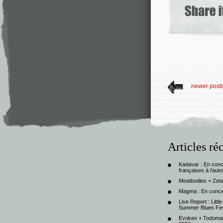
newer post
Articles ré
Kadavar : En con
françaises à l’au
Meatbodies + Zeta
Magma : En conce
Live Report : Litt
Summer Blues Fest
Evoken + Todomal 