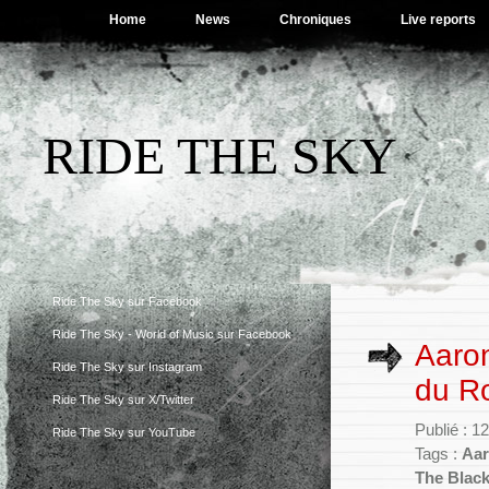
Home
News
Chroniques
Live reports
RIDE THE SKY
Ride The Sky sur Facebook
Ride The Sky - World of Music sur Facebook
Aaron
Ride The Sky sur Instagram
du Ro
Ride The Sky sur X/Twitter
Publié : 
Ride The Sky sur YouTube
Tags :
Aar
The Blac