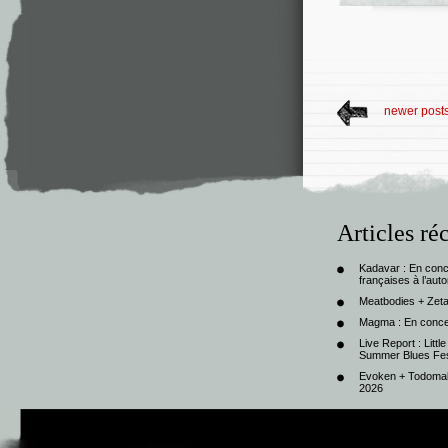
newer post
Articles ré
Kadavar : En con
françaises à l’au
Meatbodies + Zeta
Magma : En conce
Live Report : Litt
Summer Blues Fest
Evoken + Todomal 
2026