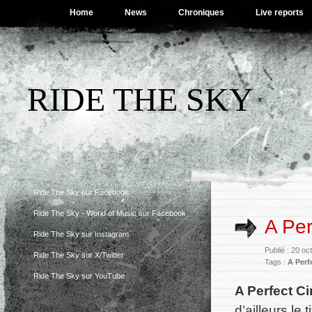
Home
News
Chroniques
Live reports
RIDE THE SKY
Ride The Sky sur Facebook
Ride The Sky - World of Music sur Facebook
A Per
Ride The Sky sur Instagram
Publié : 20 o
Ride The Sky sur X/Twitter
Tags :
A Perf
Ride The Sky sur YouTube
A Perfect Ci
d’ailleurs le