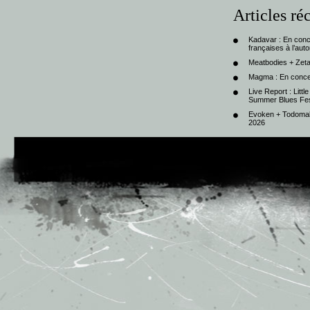
Articles ré
Kadavar : En con
françaises à l’au
Meatbodies + Zeta
Magma : En conce
Live Report : Litt
Summer Blues Fest
Evoken + Todomal 
2026