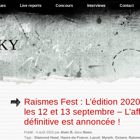
ues
Live reports
Concours
Interviews
Contact
SKY
Raismes Fest : L’édition 202
les 12 et 13 septembre – L’af
définitive est annoncée !
Publié : 4 août 2020 par
Alain B.
dans
News
Tags :
Diamond Head
,
Hauts-de-France
,
Lazuli
,
Myrath
,
Octane
,
Raism