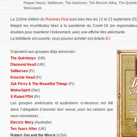
Pepper Sauce
,
Sidilarsen
,
The Darkness
,
The Electric Alley
,
The Quireb
Wolvespirit
La 22ème édition du
Raismes Fest
aura bien lieu les 12 et 13 septembre 20
Malgré les incertitudes liées à la pandémie du Covid-19, les organisat
doubles pour maintenir l’événement, avec une affiche très alléchante.
La billetterie est ouverte, vous pouvez acheter vos tickets
ICI
S’ajoutent aux groupes déjà annoncés :
The Quireboys
(UK)
Diamond Head
(UK)
Sidilarsen
(Fr)
Knuckle Head
(Fr)
Zak Perry & The Beautiful Things
(Fr)
WolveSpirit
(Ger)
X-Rated FDH
(Fr)
Les groupes américains et australiens ci-dessous ont été
dans l’obligation d’annuler leur venue, pour les raisons que
vous connaissez …
Electric Mary
(Australie)
Ten Years After
(UK)
Robert Jon and the Wreck
(USA)