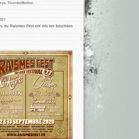
oys
,
ThunderMother
,
20 !
eurs du Raismes Fest ont mis les bouchées