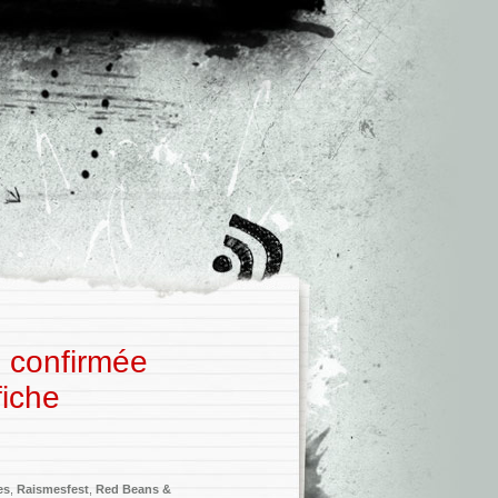
0 confirmée
fiche
es
,
Raismesfest
,
Red Beans &