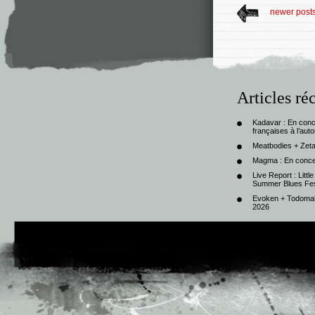
newer post
Articles ré
Kadavar : En con
françaises à l’au
Meatbodies + Zeta
Magma : En conce
Live Report : Litt
Summer Blues Fest
Evoken + Todomal 
2026