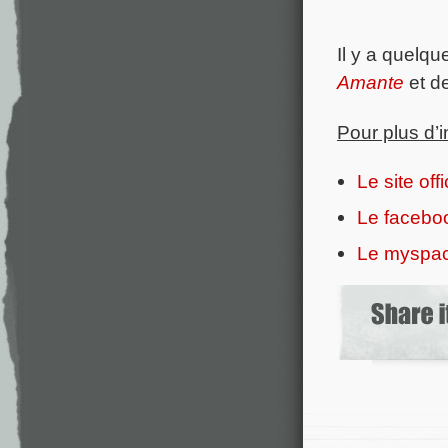
Il y a quelq
Amante
et de
Pour plus d’
Le site offi
Le faceboo
Le myspace