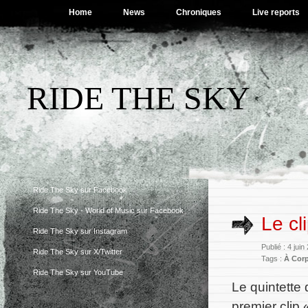
Home
News
Chroniques
Live reports
RIDE THE SKY
Ride The Sky sur Facebook
Ride The Sky - World of Music sur Facebook
Le cl
Ride The Sky sur Instagram
Publié : 4 jui
Ride The Sky sur X/Twitter
Tags :
À Cor
Ride The Sky sur YouTube
Le quintette
premier clip 