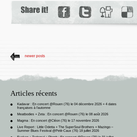
newer posts
Articles récents
Kadavar : En concert @Rouen (76) le 04 décembre 2026 + 4 dates
françaises à l’automne
Meatbodies + Zeta : En concert @Rouen (76) le 08 août 2026
Magma : En concert @Cléon (76) le 17 novembre 2026
Live Report : Little Odetta + The SuperSoul Brothers + Mazingo –
Summer Blues Festival @Petit-Caux (76) 18 juillet 2026
Evoken + Todomal + Plomb : En concert @Rouen (76) le 31 juillet