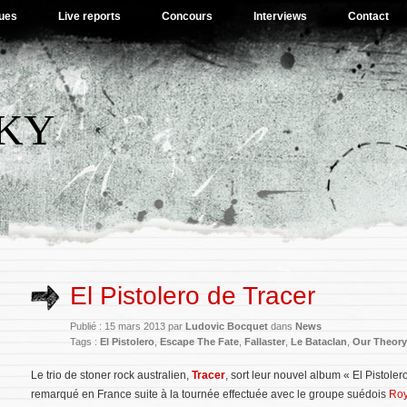
ues
Live reports
Concours
Interviews
Contact
SKY
El Pistolero de Tracer
Publié : 15 mars 2013 par
Ludovic Bocquet
dans
News
Tags :
El Pistolero
,
Escape The Fate
,
Fallaster
,
Le Bataclan
,
Our Theory
Le trio de stoner rock australien,
Tracer
, sort leur nouvel album « El Pistoler
remarqué en France suite à la tournée effectuée avec le groupe suédois
Roy