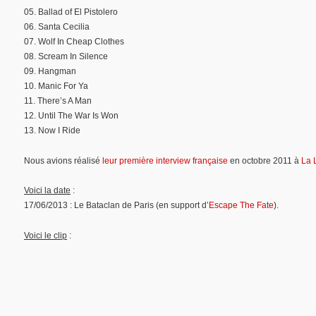
05. Ballad of El Pistolero
06. Santa Cecilia
07. Wolf In Cheap Clothes
08. Scream In Silence
09. Hangman
10. Manic For Ya
11. There’s A Man
12. Until The War Is Won
13. Now I Ride
Nous avions réalisé
leur première interview française
en octobre 2011 à
La 
Voici la date
:
17/06/2013 : Le Bataclan de Paris (en support d’
Escape The Fate
).
Voici le clip
: