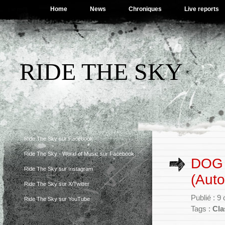
Home
News
Chroniques
Live reports
RIDE THE SKY
Ride The Sky sur Facebook
Ride The Sky - World of Music sur Facebook
DOG 
Ride The Sky sur Instagram
(Aut
Ride The Sky sur X/Twitter
Publié : 9
Ride The Sky sur YouTube
Tags :
Cla