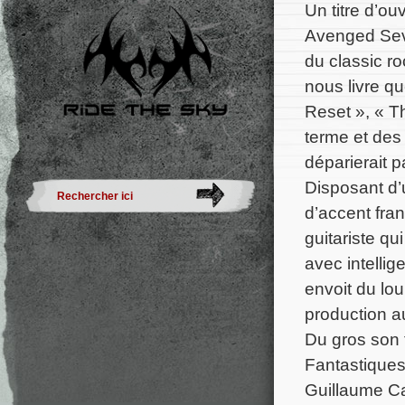
Un titre d’ou
Avenged Seve
du classic r
nous livre q
Reset », « T
terme et des
déparierait 
Disposant d’
d’accent fran
guitariste qui
avec intelli
envoit du lo
production a
Du gros son 
Fantastiques
Guillaume Ca