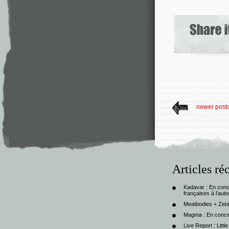
newer post
Articles ré
Kadavar : En con
françaises à l’au
Meatbodies + Zeta
Magma : En conce
Live Report : Litt