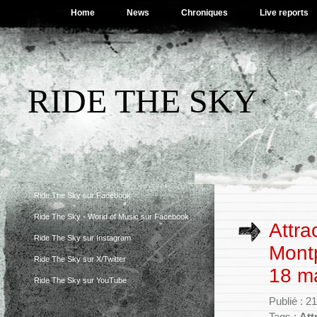
Home
News
Chroniques
Live reports
RIDE THE SKY
Ride The Sky sur Facebook
Ride The Sky - World of Music sur Facebook
Attra
Ride The Sky sur Instagram
Montp
Ride The Sky sur X/Twitter
18 m
Ride The Sky sur YouTube
Publié : 2