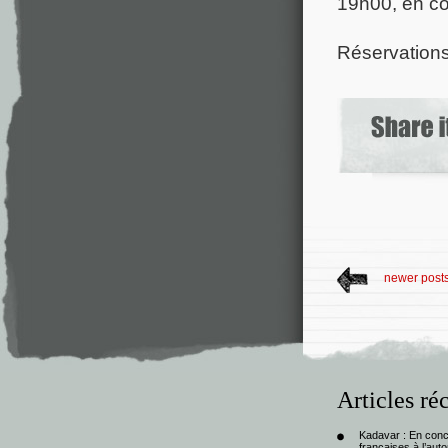
19h00, en c
Réservation
newer post
Articles ré
Kadavar : En con
françaises à l’au