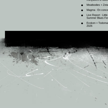
Meatbodies + Zeta
Magma : En conce
Live Report : Litt
Summer Blues Fest
Evoken + Todomal 
2026