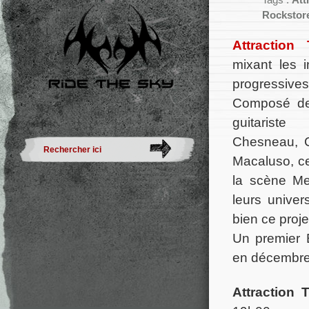
Tags :
Att
Rockstor
Attraction
mixant les 
progressives
Composé de
guitarist
Chesneau, C
Macaluso, c
la scène Me
leurs unive
bien ce proje
Un premier
en décembre
Attraction 