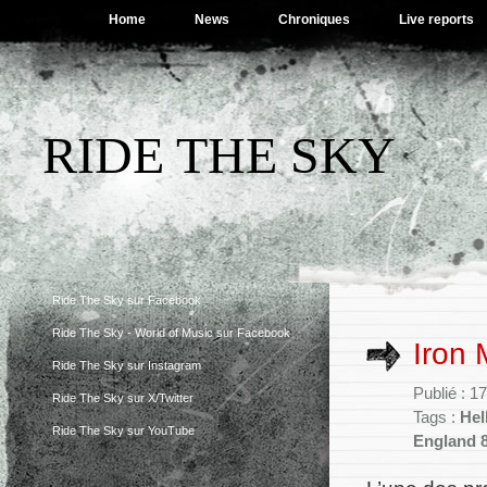
Home
News
Chroniques
Live reports
RIDE THE SKY
Ride The Sky sur Facebook
Ride The Sky - World of Music sur Facebook
Iron 
Ride The Sky sur Instagram
Publié : 1
Ride The Sky sur X/Twitter
Tags :
Hel
Ride The Sky sur YouTube
England 