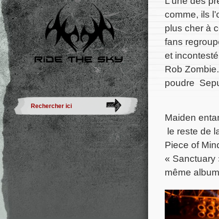
L’une des pr
comme, ils l’
plus cher à 
fans regroupé
et incontesté
Rob Zombie. L
poudre Sepul
Maiden entam
le reste de l
Piece of Min
« Sanctuary 
même album