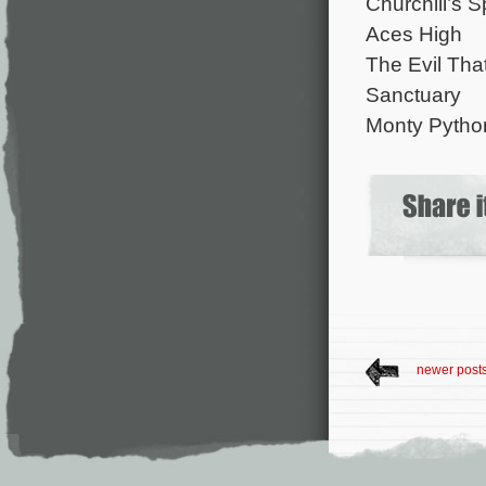
Churchill’s 
Aces High
The Evil Th
Sanctuary
Monty Python
newer post