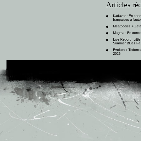
Articles ré
Kadavar : En con
françaises à l’au
Meatbodies + Zeta
Magma : En conce
Live Report : Litt
Summer Blues Fest
Evoken + Todomal 
2026