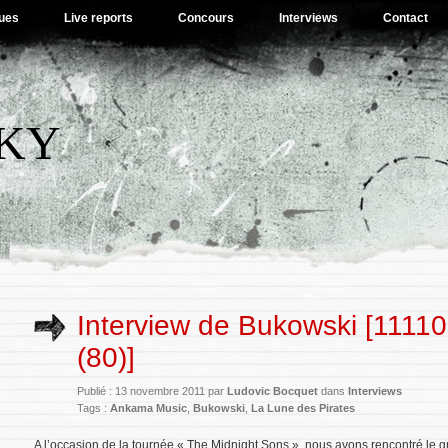
ues
Live reports
Concours
Interviews
Contact
SKY
Interview de Bukowski [1111
(80)]
Publié : 13 novembre 2011 par
Ludovic Bocquet
dans
Interviews
Tags :
Ankama Music
,
Bukowski
,
La Lune des Pirates
A l’occasion de la tournée « The Midnight Sons », nous avons rencontré le 