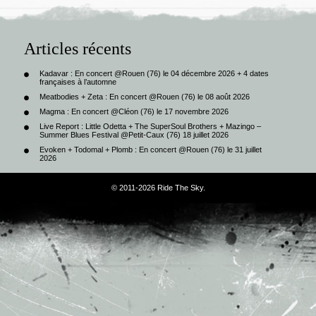
Articles récents
Kadavar : En concert @Rouen (76) le 04 décembre 2026 + 4 dates
françaises à l’automne
Meatbodies + Zeta : En concert @Rouen (76) le 08 août 2026
Magma : En concert @Cléon (76) le 17 novembre 2026
Live Report : Little Odetta + The SuperSoul Brothers + Mazingo –
Summer Blues Festival @Petit-Caux (76) 18 juillet 2026
Evoken + Todomal + Plomb : En concert @Rouen (76) le 31 juillet
2026
© 2011-2026 Ride The Sky.