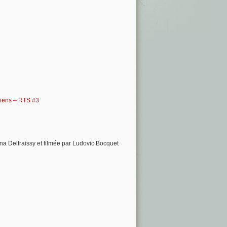
miens – RTS #3
ina Delfraissy et filmée par Ludovic Bocquet