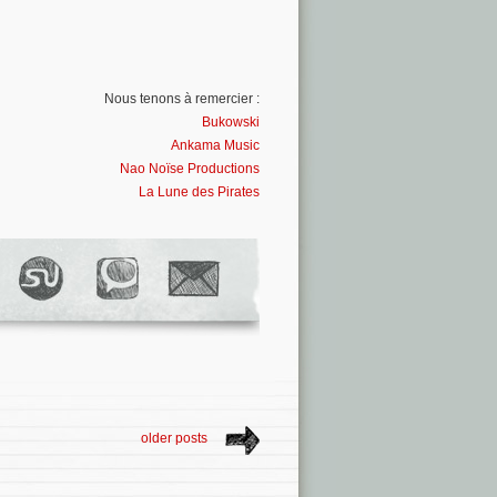
Nous tenons à remercier :
Bukowski
Ankama Music
Nao Noïse Productions
La Lune des Pirates
older posts