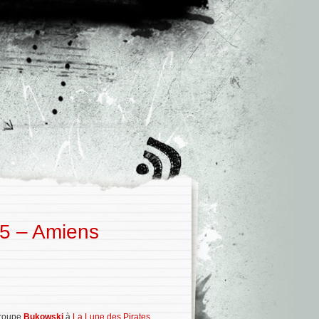
05 – Amiens
groupe
Bukowski
à
La Lune des Pirates