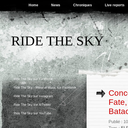
Home
News
Chroniques
Live reports
RIDE THE SKY
Ride The Sky sur Facebook
Ride The Sky - World of Music sur Facebook
Conc
Ride The Sky sur Instagram
Fate,
Ride The Sky sur X/Twitter
Batac
Ride The Sky sur YouTube
Publié : 1