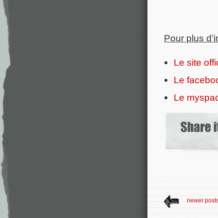
Pour plus d’
Le site offi
Le faceboo
Le myspace
newer post