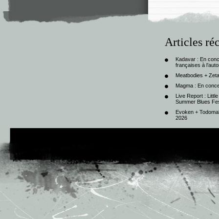
Articles ré
Kadavar : En con
françaises à l’au
Meatbodies + Zeta
Magma : En conce
Live Report : Litt
Summer Blues Fest
Evoken + Todomal 
2026